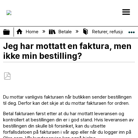
Expand/collapse global hierarchy
Home
Betale
Returer, refusjoner o
Jeg har mottatt en faktura, men
ikke min bestilling?
Save
as
Du mottar vanligvis fakturaen når butikken sender bestillingen
PDF
til deg. Derfor kan det skje at du mottar fakturaen for ordren.
Betal fakturaen først etter at du har mottatt leveransen og
kontrollert at bestillingen din er i god stand. Hvis leveransen av
bestillingen din skulle bli forsinket, kan du utsette
forfallsdatoen på fakturaen i vår app eller når du logger inn på