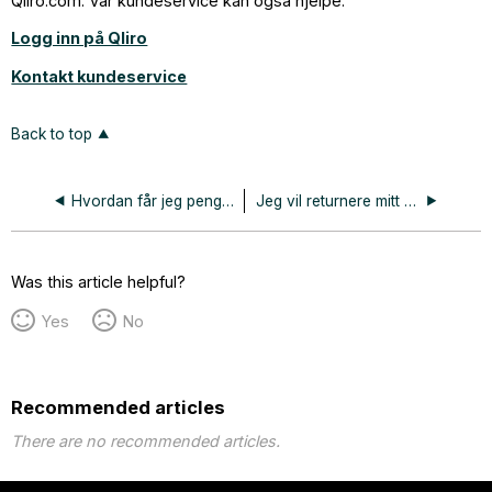
Qliro.com. Vår kundeservice kan også hjelpe.
Logg inn på Qliro
Kontakt kundeservice
Back to top
Hvordan får jeg pengene mine tilbake fra Qliro?
Jeg vil returnere mitt kjøp, hva gjør jeg?
Was this article helpful?
Yes
No
Recommended articles
There are no recommended articles.