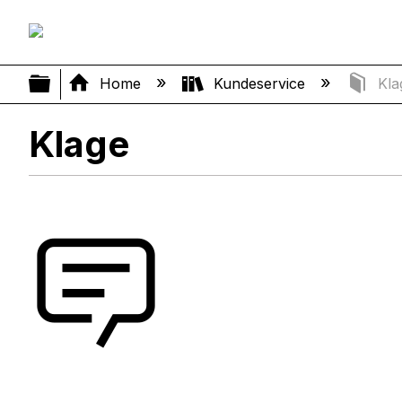
Expand/collapse global hierarchy
Home
Kundeservice
Kla
Klage