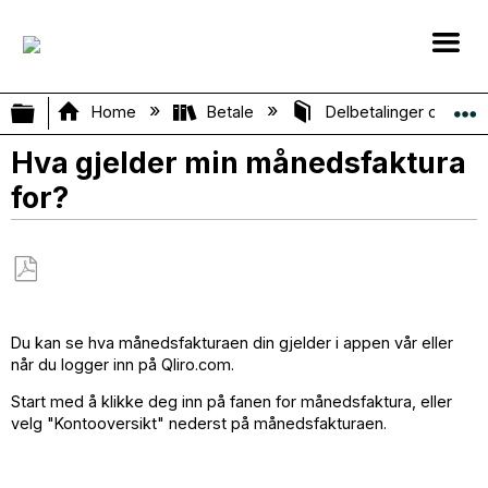
Expand/collapse global hierarchy
Home
Betale
Delbetalinger og Mån
Hva gjelder min månedsfaktura
for?
Save
as
Du kan se hva månedsfakturaen din gjelder i appen vår eller
PDF
når du logger inn på Qliro.com.
Start med å klikke deg inn på fanen for månedsfaktura, eller
velg "Kontooversikt" nederst på månedsfakturaen.