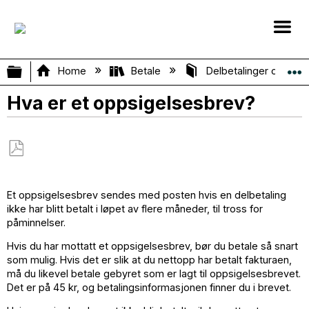
Expand/collapse global hierarchy
Home
Betale
Delbetalinger og Mån
Hva er et oppsigelsesbrev?
Save
as
Et oppsigelsesbrev sendes med posten hvis en delbetaling
PDF
ikke har blitt betalt i løpet av flere måneder, til tross for
påminnelser.
Hvis du har mottatt et oppsigelsesbrev, bør du betale så snart
som mulig. Hvis det er slik at du nettopp har betalt fakturaen,
må du likevel betale gebyret som er lagt til oppsigelsesbrevet.
Det er på 45 kr, og betalingsinformasjonen finner du i brevet.