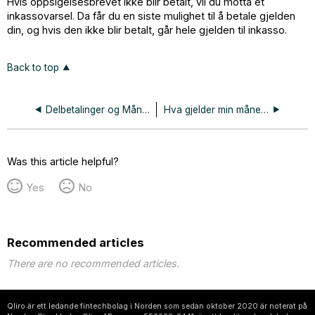
Hvis oppsigelsesbrevet ikke blir betalt, vil du motta et
inkassovarsel. Da får du en siste mulighet til å betale gjelden
din, og hvis den ikke blir betalt, går hele gjelden til inkasso.
Back to top
Delbetalinger og Månedsfaktura
Hva gjelder min månedsfaktura for?
Was this article helpful?
Yes
No
Recommended articles
There are no recommended articles.
Qliro är ett ledande fintechbolag i Norden som sedan oktober 2020 är noterat på