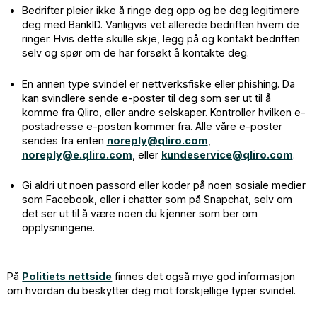
Bedrifter pleier ikke å ringe deg opp og be deg legitimere
deg med BankID. Vanligvis vet allerede bedriften hvem de
ringer. Hvis dette skulle skje, legg på og kontakt bedriften
selv og spør om de har forsøkt å kontakte deg.
En annen type svindel er nettverksfiske eller phishing. Da
kan svindlere sende e-poster til deg som ser ut til å
komme fra Qliro, eller andre selskaper. Kontroller hvilken e-
postadresse e-posten kommer fra. Alle våre e-poster
sendes fra enten
noreply@qliro.com
,
noreply@e.qliro.com
, eller
kundeservice@qliro.com
.
Gi aldri ut noen passord eller koder på noen sosiale medier
som Facebook, eller i chatter som på Snapchat, selv om
det ser ut til å være noen du kjenner som ber om
opplysningene.
På
Politiets nettside
finnes det også mye god informasjon
om hvordan du beskytter deg mot forskjellige typer svindel.