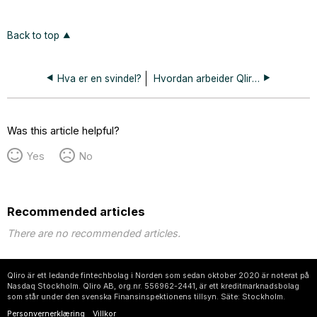
Back to top
Hva er en svindel?
Hvordan arbeider Qliro for å motvirke bedragerier?
Was this article helpful?
Yes
No
Recommended articles
There are no recommended articles.
Qliro är ett ledande fintechbolag i Norden som sedan oktober 2020 är noterat på
Nasdaq Stockholm. Qliro AB, org.nr. 556962-2441, är ett kreditmarknadsbolag
som står under den svenska Finansinspektionens tillsyn. Säte: Stockholm.
Personvernerklæring
Villkor