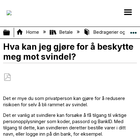
Expand/collapse global hierarchy
Home
Betale
Bedragerier og sikke
Hva kan jeg gjøre for å beskytte
meg mot svindel?
Save
as
Det er mye du som privatperson kan gjøre for å redusere
PDF
risikoen for selv å bli rammet av svindel.
Det er vanlig at svindlere kan forsøke å få tilgang til viktige
personopplysninger som koder, passord og BankID. Med
tilgang til dette, kan svindleren deretter bestille varer i ditt
navn, eller logge inn på din bank, for eksempel.