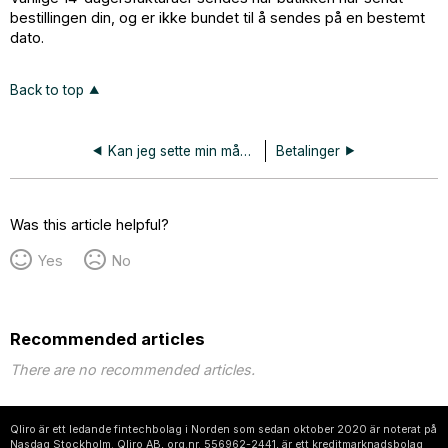
bestillingen din, og er ikke bundet til å sendes på en bestemt
dato.
Back to top
Kan jeg sette min månedsfaktura på pause?
Betalinger
Was this article helpful?
Yes
No
Recommended articles
There are no recommended articles.
Qliro är ett ledande fintechbolag i Norden som sedan oktober 2020 är noterat på
Nasdaq Stockholm. Qliro AB, org.nr. 556962-2441, är ett kreditmarknadsbolag