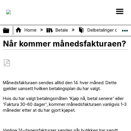
Expand/collapse global hierarchy
Home
Betale
Delbetalinger og Mån
Når kommer månedsfakturaen?
Save
as
Månedsfakturaen sendes alltid den 14. hver måned. Dette
PDF
gjelder uansett hvilken betalingsplan du har valgt.
Hvis du har valgt betalingsmåten 'Kjøp nå, betal senere' eller
'Faktura 30-60 dager', kommer månedsfakturaen vanligvis 1–3
måneder etter at du har gjort kjøpet.
Vanlige 14-dagersfakturaer sendes når butikken har sendt