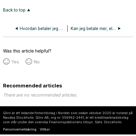
Back to top
Hvordan betaler jeg månedsfakturaen min?
Kan jeg betale mer, eller hele delbetalingen min?
Was this article helpful?
Yes
No
Recommended articles
There are no recommended articles.
Qliro är ett ledande fintechbolag i Norden som sedan oktober 2020 är noterat på
Nasdaq Stockholm. Qliro AB, org.nr. 556962-2441, är ett kreditmarknadsbolag
som står under den svenska Finansinspektionens tillsyn. Säte: Stockholm.
Personvernerklæring
Villkor