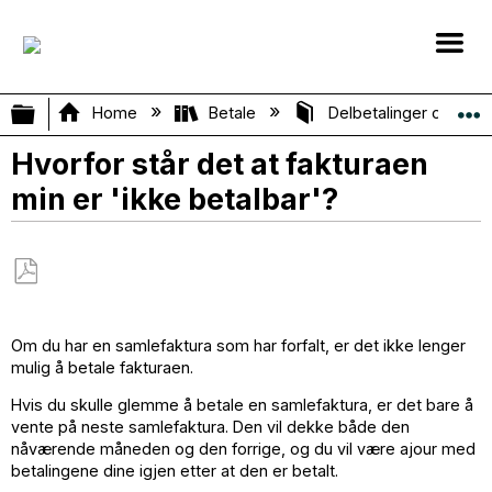
Expand/collapse global hierarchy
Home
Betale
Delbetalinger og Mån
Hvorfor står det at fakturaen
min er 'ikke betalbar'?
Save
as
Om du har en samlefaktura som har forfalt, er det ikke lenger
PDF
mulig å betale fakturaen.
Hvis du skulle glemme å betale en samlefaktura, er det bare å
vente på neste samlefaktura. Den vil dekke både den
nåværende måneden og den forrige, og du vil være ajour med
betalingene dine igjen etter at den er betalt.