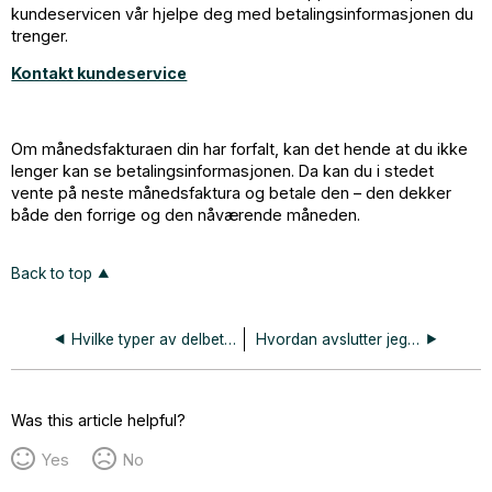
kundeservicen vår hjelpe deg med betalingsinformasjonen du
trenger.
Kontakt kundeservice
Om månedsfakturaen din har forfalt, kan det hende at du ikke
lenger kan se betalingsinformasjonen. Da kan du i stedet
vente på neste månedsfaktura og betale den – den dekker
både den forrige og den nåværende måneden.
Back to top
Hvilke typer av delbetalinger finnes det?
Hvordan avslutter jeg min delbetalingskonto?
Was this article helpful?
Yes
No