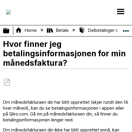
Expand/collapse global hierarchy
Home
Betale
Delbetalinger og Mån
Hvor finner jeg
betalingsinformasjonen for min
månedsfaktura?
Save
as
Om månedsfakturaen din har blitt opprettet (skjer rundt den 14.
PDF
hver måned), kan du se betalingsinformasjonen i appen eller
på Qliro.com. Gå inn på månedsfakturaen din, så finner du
betalingsinformasjonen lenger ned.
Om månedsfakturaen din ikke har blitt opprettet ennå, kan