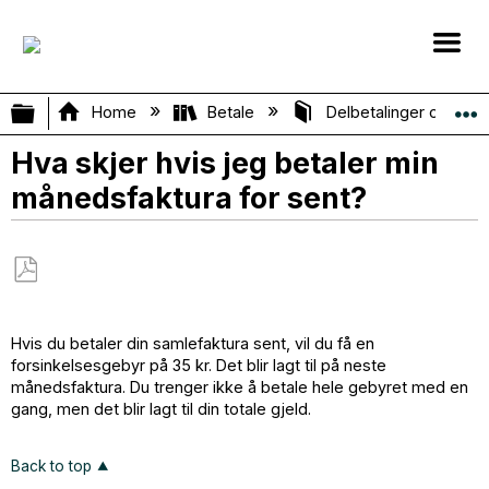
Expand/collapse global hierarchy
Home
Betale
Delbetalinger og Mån
Hva skjer hvis jeg betaler min
månedsfaktura for sent?
Save
as
Hvis du betaler din samlefaktura sent, vil du få en
PDF
forsinkelsesgebyr på 35 kr. Det blir lagt til på neste
månedsfaktura. Du trenger ikke å betale hele gebyret med en
gang, men det blir lagt til din totale gjeld.
Back to top