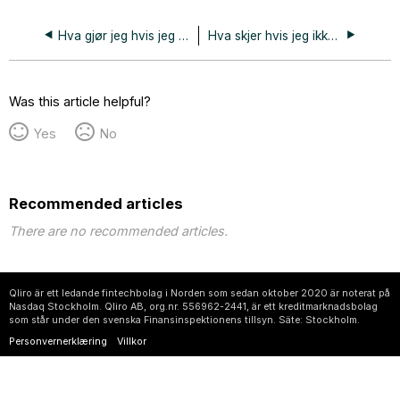
Hva gjør jeg hvis jeg har betalt for mye på månedsfakturaen min?
Hva skjer hvis jeg ikke betaler inn til min månedsfaktura?
Was this article helpful?
Yes
No
Recommended articles
There are no recommended articles.
Qliro är ett ledande fintechbolag i Norden som sedan oktober 2020 är noterat på
Nasdaq Stockholm. Qliro AB, org.nr. 556962-2441, är ett kreditmarknadsbolag
som står under den svenska Finansinspektionens tillsyn. Säte: Stockholm.
Personvernerklæring
Villkor