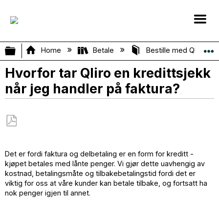
Expand/collapse global hierarchy
Home
Betale
Bestille med Qliro
Hvorfor tar Qliro en kredittsjekk
når jeg handler på faktura?
Save
as
Det er fordi faktura og delbetaling er en form for kreditt -
PDF
kjøpet betales med lånte penger. Vi gjør dette uavhengig av
kostnad, betalingsmåte og tilbakebetalingstid fordi det er
viktig for oss at våre kunder kan betale tilbake, og fortsatt ha
nok penger igjen til annet.