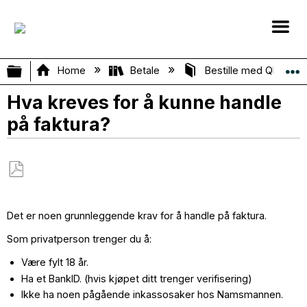
Expand/collapse global hierarchy
Home
Betale
Bestille med Qliro
Hva kreves for å kunne handle
på faktura?
Save
as
Det er noen grunnleggende krav for å handle på faktura.
PDF
Som privatperson trenger du å:
Være fylt 18 år.
Ha et BankID. (hvis kjøpet ditt trenger verifisering)
Ikke ha noen pågående inkassosaker hos Namsmannen.